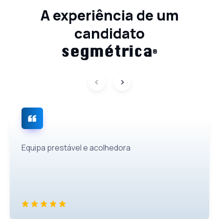
A experiência de um
candidato
é
seg
m
trica
®
Equipa prestável e acolhedora