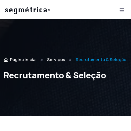
é
seg
m
trica
®
Página inicial
Serviços
Recrutamento & Seleção
Recrutamento & Seleção